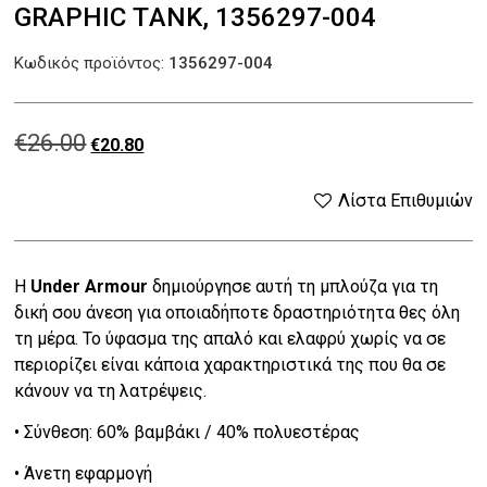
GRAPHIC ΤANK, 1356297-004
Κωδικός προϊόντος:
1356297-004
€
26.00
Original
Η
€
20.80
price
τρέχουσα
Λίστα Επιθυμιών
was:
τιμή
Η
Under Armour
δημιούργησε αυτή τη μπλούζα για τη
€26.00.
είναι:
δική σου άνεση για οποιαδήποτε δραστηριότητα θες όλη
€20.80.
τη μέρα. Το ύφασμα της απαλό και ελαφρύ χωρίς να σε
περιορίζει είναι κάποια χαρακτηριστικά της που θα σε
κάνουν να τη λατρέψεις.
• Σύνθεση: 60% βαμβάκι / 40% πολυεστέρας
• Άνετη εφαρμογή