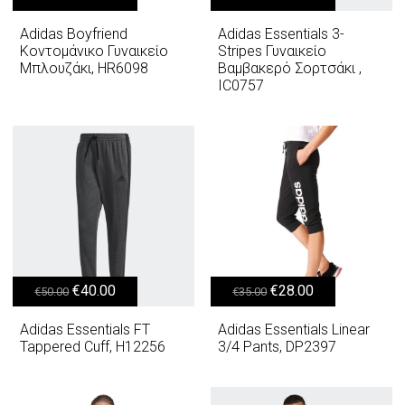
Adidas Boyfriend
Adidas Essentials 3-
Κοντομάνικο Γυναικείο
Stripes Γυναικείο
Μπλουζάκι, HR6098
Βαμβακερό Σορτσάκι ,
IC0757
Original price was: €50.00.
Η τρέχουσα τιμή είναι: €40.00.
Original price was: €35.00.
Η τρέχουσα τιμή είναι: €28.00.
€
40.00
€
28.00
€
50.00
€
35.00
Adidas Essentials FT
Adidas Essentials Linear
Tappered Cuff, H12256
3/4 Pants, DP2397