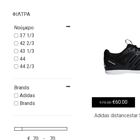
ΦΙΛΤΡΑ
Νούμερο
37 1/3
42 2/3
43 1/3
44
44 2/3
Brands
Adidas
Original price was: €75.00.
Η τρέχουσα τιμή είναι: €
€
60.00
€
75.00
Brands
Adidas distancestar
€
-