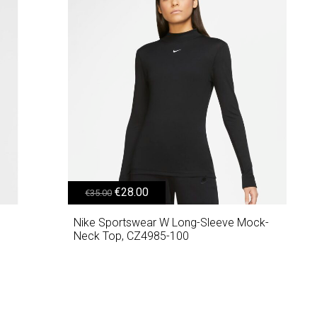
Original price was: €35.00.
Η τρέχουσα τιμή είναι: €28.00.
€
28.00
€
35.00
Nike Sportswear W Long-Sleeve Mock-
Neck Top, CZ4985-100