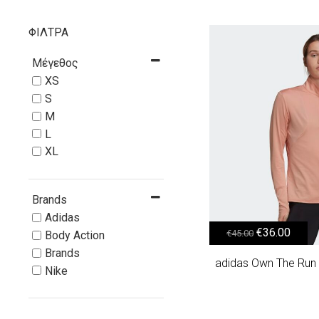
ΦΙΛΤΡΑ
Μέγεθος
XS
S
M
L
XL
Brands
Adidas
Original price was: €45.00.
Η τρέχουσα τιμή είναι: €
€
36.00
€
45.00
Body Action
Brands
adidas Own The Run 
Nike