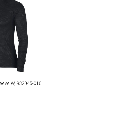
52.00.
Sleeve W, 932045-010