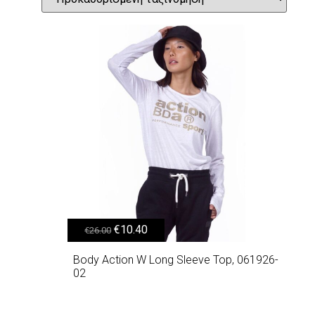
Original price was: €26.00.
Η τρέχουσα τιμή είναι: €10.40.
€
10.40
€
26.00
Body Action W Long Sleeve Top, 061926-
02