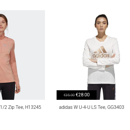
36.00.
Original price was: €35.00.
Η τρέχουσα τιμή είναι: €28.00.
€
28.00
€
35.00
1/2 Zip Tee, H13245
adidas W U-4-U LS Tee, GG3403