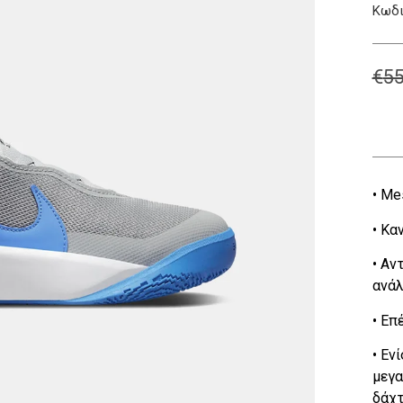
Κωδι
€
55
• Me
• Κα
• Αν
ανάλ
• Επ
• Εν
μεγα
δάχτ