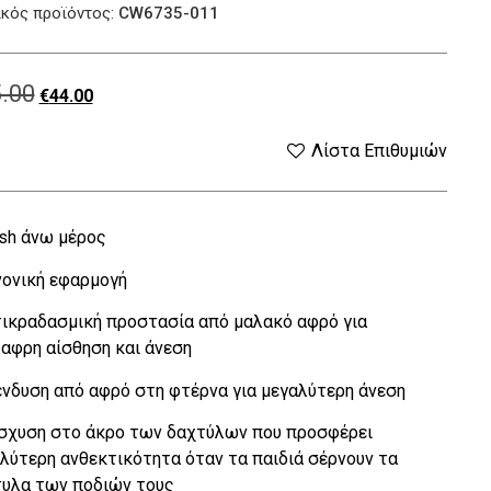
κός προϊόντος:
CW6735-011
.00
Original
Η
€
44.00
price
τρέχουσα
Λίστα Επιθυμιών
was:
τιμή
sh άνω μέρος
€55.00.
είναι:
νονική εφαρμογή
€44.00.
τικραδασμική προστασία από μαλακό αφρό για
αφρη αίσθηση και άνεση
ένδυση από αφρό στη φτέρνα για μεγαλύτερη άνεση
ίσχυση στο άκρο των δαχτύλων που προσφέρει
λύτερη ανθεκτικότητα όταν τα παιδιά σέρνουν τα
υλα των ποδιών τους