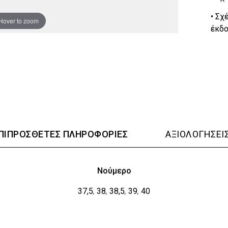
• Σχ
Hover to zoom
έκδο
ΠΙΠΡΌΣΘΕΤΕΣ ΠΛΗΡΟΦΟΡΊΕΣ
ΑΞΙΟΛΟΓΉΣΕΙΣ
Νούμερο
37,5
38
38,5
39
40
,
,
,
,