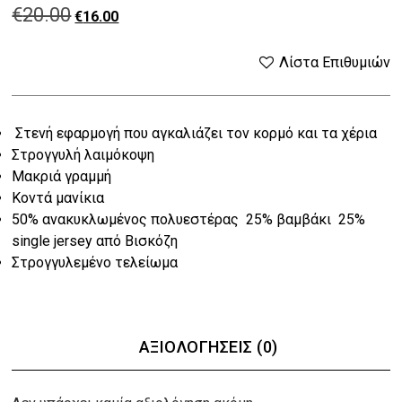
€
20.00
Original
Η
€
16.00
price
τρέχουσα
Λίστα Επιθυμιών
was:
τιμή
Στενή εφαρμογή που αγκαλιάζει τον κορμό και τα χέρια
€20.00.
είναι:
Στρογγυλή λαιμόκοψη
€16.00.
Μακριά γραμμή
Κοντά μανίκια
50% ανακυκλωμένος πολυεστέρας 25% βαμβάκι 25%
single jersey από Βισκόζη
Στρογγυλεμένο τελείωμα
ΑΞΙΟΛΟΓΉΣΕΙΣ (0)