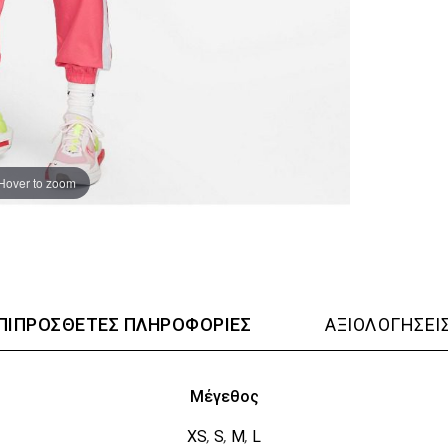
Hover to zoom
ΠΙΠΡΌΣΘΕΤΕΣ ΠΛΗΡΟΦΟΡΊΕΣ
ΑΞΙΟΛΟΓΉΣΕΙΣ
Μέγεθος
XS
S
M
L
,
,
,