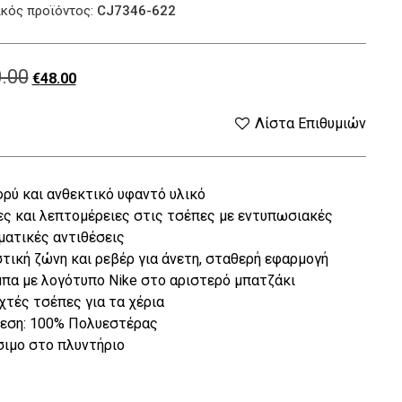
κός προϊόντος:
CJ7346-622
.00
Original
Η
€
48.00
price
τρέχουσα
Λίστα Επιθυμιών
was:
τιμή
ρύ και ανθεκτικό υφαντό υλικό
€60.00.
είναι:
ς και λεπτομέρειες στις τσέπες με εντυπωσιακές
€48.00.
ατικές αντιθέσεις
τική ζώνη και ρεβέρ για άνετη, σταθερή εφαρμογή
πα με λογότυπο Nike στο αριστερό μπατζάκι
χτές τσέπες για τα χέρια
εση: 100% Πολυεστέρας
ιμο στο πλυντήριο