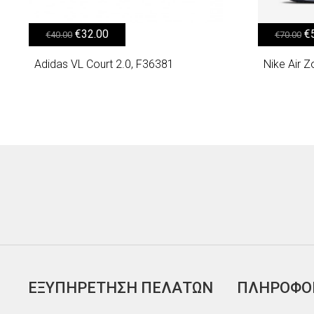
Original price was: €40.00.
Η τρέχουσα τιμή είναι: €32.00.
Original
€
32.00
€
€
40.00
€
70.00
Adidas VL Court 2.0, F36381
Nike Air 
ΕΞΥΠΗΡΕΤΗΣΗ ΠΕΛΑΤΩΝ
ΠΛΗΡΟΦΟ