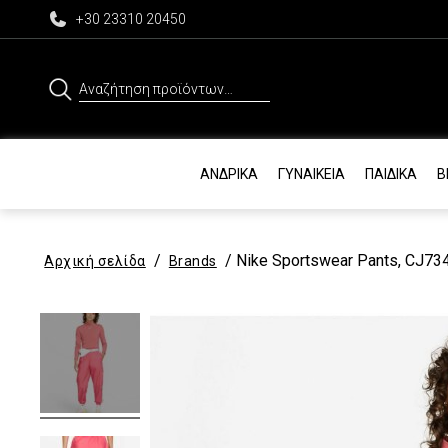
+30 23310 20450
Αναζήτηση
για:
ΑΝΔΡΙΚΆ
ΓΥΝΑΙΚΕΊΑ
ΠΑΙΔΙΚΆ
Β
/
/ Nike Sportswear Pants, CJ73
Αρχική σελίδα
Brands