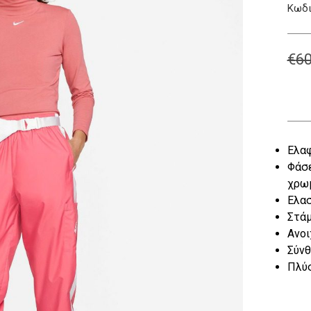
Κωδι
€
60
Ελαφ
Φάσε
χρωμ
Ελασ
Στάμ
Ανοι
Σύνθ
Πλύσ