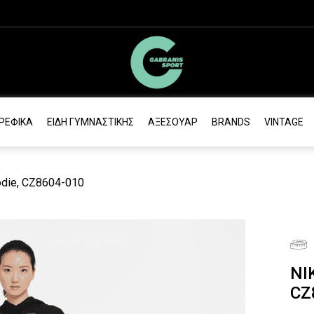
ΡΕΦΙΚΆ
ΕΊΔΗ ΓΥΜΝΑΣΤΙΚΉΣ
ΑΞΕΣΟΥΆΡ
BRANDS
VINTAGE
odie, CZ8604-010
NI
CZ