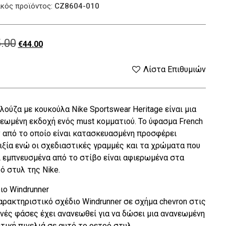
κός προϊόντος:
CZ8604-010
.00
Original
Η
€
44.00
price
τρέχουσα
Λίστα Επιθυμιών
was:
τιμή
λούζα με κουκούλα Nike Sportswear Heritage είναι μια
€55.00.
είναι:
εωμένη εκδοχή ενός must κομματιού. Το ύφασμα French
€44.00.
y από το οποίο είναι κατασκευασμένη προσφέρει
ιξία ενώ οι σχεδιαστικές γραμμές και τα χρώματα που
ι εμπνευσμένα από το στίβο είναι αφιερωμένα στα
ό στυλ της Nike.
ιο Windrunner
αρακτηριστικό σχέδιο Windrunner σε σχήμα chevron στις
νές φάσες έχει ανανεωθεί για να δώσει μια ανανεωμένη
τική πινελιά σε αυτό το ρετρό στυλ.