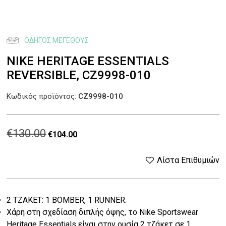
ΟΔΗΓΌΣ ΜΕΓΈΘΟΥΣ
NIKE HERITAGE ESSENTIALS
REVERSIBLE, CZ9998-010
Κωδικός προϊόντος:
CZ9998-010
€
130.00
Original
Η
€
104.00
price
τρέχουσα
Λίστα Επιθυμιών
was:
τιμή
2 ΤΖΑΚΕΤ: 1 BOMBER, 1 RUNNER.
€130.00.
είναι:
Χάρη στη σχεδίαση διπλής όψης, το Nike Sportswear
Heritage Essentials είναι στην ουσία 2 τζάκετ σε 1.