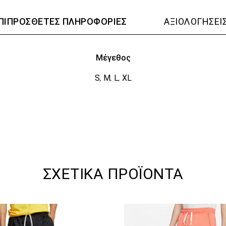
ΠΙΠΡΌΣΘΕΤΕΣ ΠΛΗΡΟΦΟΡΊΕΣ
ΑΞΙΟΛΟΓΉΣΕΙΣ
Μέγεθος
S
M
L
XL
,
,
,
ΣΧΕΤΙΚΆ ΠΡΟΪΌΝΤΑ