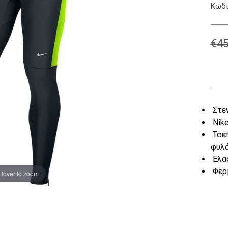
Κωδι
€
45
Στε
Nike
Τσέπ
φυλά
Ελασ
Φερμ
Hover to zoom