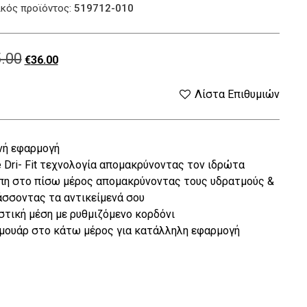
κός προϊόντος:
519712-010
.00
Original
Η
€
36.00
price
τρέχουσα
Λίστα Επιθυμιών
was:
τιμή
νή εφαρμογή
€45.00.
είναι:
 Dri- Fit τεχνολογία απομακρύνοντας τον ιδρώτα
€36.00.
η στο πίσω μέρος απομακρύνοντας τους υδρατμούς &
σσοντας τα αντικείμενά σου
τική μέση με ρυθμιζόμενο κορδόνι
ουάρ στο κάτω μέρος για κατάλληλη εφαρμογή