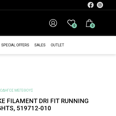
0
0
SPECIAL OFFERS
SALES
ΟUTLET
ΟΔΗΓΌΣ ΜΕΓΈΘΟΥΣ
KE FILAMENT DRI FIT RUNNING
GHTS, 519712-010