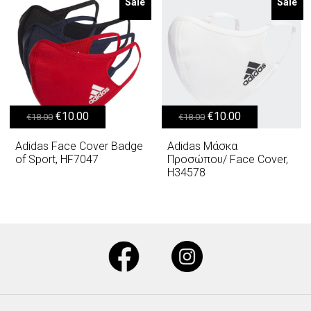
Sale
Sale
Original price was: €18.00.
Η τρέχουσα τιμή είναι: €10.00.
Original price was: €18.00.
Η τρέχουσα τιμή είναι: €10.00.
€
10.00
€
10.00
€
18.00
€
18.00
Adidas Face Cover Badge
Adidas Μάσκα
of Sport, HF7047
Προσώπου/ Face Cover,
H34578