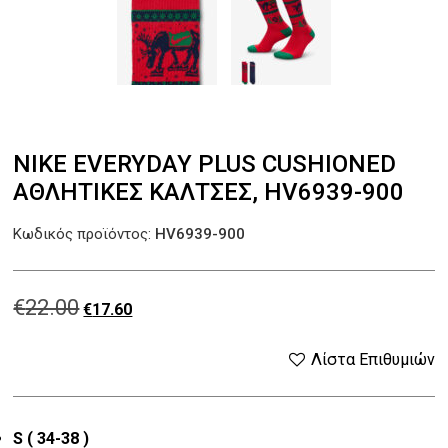
NIKE EVERYDAY PLUS CUSHIONED
ΑΘΛΗΤΙΚΈΣ ΚΆΛΤΣΕΣ, HV6939-900
Κωδικός προϊόντος:
HV6939-900
€
22.00
Original
Η
€
17.60
price
τρέχουσα
Λίστα Επιθυμιών
was:
τιμή
S ( 34-38 )
€22.00.
είναι: