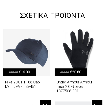
ΣΧΕΤΙΚΆ ΠΡΟΪΌΝΤΑ
Original price was: €20.00.
Η τρέχουσα τιμή είναι: €16.00.
Original price was: €26.00.
Η τρέχουσα τιμή είναι: €20.80.
€
16.00
€
20.80
€
20.00
€
26.00
Nike YOUTH H86 Cap
Under Armour Armour
Metal, AV8055-451
Liner 2.0 Gloves,
1377508-001