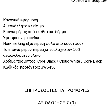
Λίστα Επιθυμιών
was:
τιμή
Κανονική εφαρμογή
€33.00.
είναι:
Αυτοκόλλητο κλείσιμο
€26.40.
Επάνω μέρος από συνθετικό δέρμα
Υφασμάτινη επένδυση
Non-marking εξωτερική σόλα από καουτσούκ
Το επάνω μέρος περιέχει τουλάχιστον 50%
ανακυκλωμένο υλικό
Χρώμα προϊόντος: Core Black / Cloud White / Core Black
Κωδικός προϊόντος: GW6456
ΕΠΙΠΡΌΣΘΕΤΕΣ ΠΛΗΡΟΦΟΡΊΕΣ
ΑΞΙΟΛΟΓΉΣΕΙΣ (0)