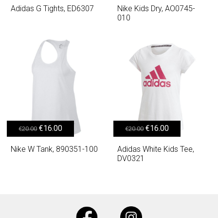
Adidas G Tights, ED6307
Nike Kids Dry, AO0745-
010
Original price was: €20.00.
Η τρέχουσα τιμή είναι: €16.00.
Original price was: €20.00.
Η τρέχουσα τιμή είναι: €16.00.
€
16.00
€
16.00
€
20.00
€
20.00
Nike W Tank, 890351-100
Adidas White Kids Tee,
DV0321