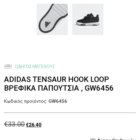
ΟΔΗΓΌΣ ΜΕΓΈΘΟΥΣ
ADIDAS TENSAUR HOOK LOOP
ΒΡΕΦΙΚΆ ΠΑΠΟΎΤΣΙΑ , GW6456
Κωδικός προϊόντος:
GW6456
€
33.00
Original
Η
€
26.40
price
τρέχουσα