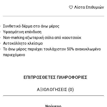
price
τρέχουσα
Λίστα Επιθυμιών
was:
τιμή
Συνθετικό δέρμα στο άνω μέρος
€45.00.
είναι:
Υφασμάτινη επένδυση
€36.00.
Non-marking εξωτερική σόλα από καουτσούκ
Αυτοκόλλητο κλείσιμο
Το άνω μέρος περιέχει τουλάχιστον 50% ανακυκλωμένο
περιεχόμενο
ΕΠΙΠΡΌΣΘΕΤΕΣ ΠΛΗΡΟΦΟΡΊΕΣ
ΑΞΙΟΛΟΓΉΣΕΙΣ (0)
Νούμερο