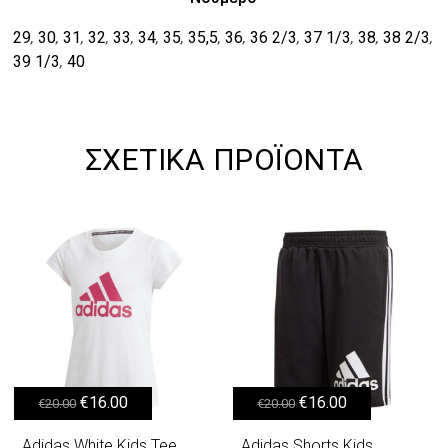
29
30
31
32
33
34
35
35,5
36
36 2/3
37 1/3
38
38 2/3
,
,
,
,
,
,
,
,
,
,
,
,
,
39 1/3
40
,
ΣΧΕΤΙΚΆ ΠΡΟΪΌΝΤΑ
Original price was: €20.00.
Η τρέχουσα τιμή είναι: €16.00.
Original price was: €20.00.
Η τρέχουσα τιμή είναι: €16.00.
€
16.00
€
16.00
€
20.00
€
20.00
Adidas White Kids Tee,
Adidas Shorts Kids,