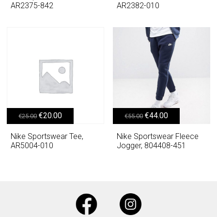
AR2375-842
AR2382-010
Original price was: €25.00.
Η τρέχουσα τιμή είναι: €20.00.
Original price was: €55.00.
Η τρέχουσα τιμή είναι: €44.00.
€
20.00
€
44.00
€
25.00
€
55.00
Nike Sportswear Tee,
Nike Sportswear Fleece
AR5004-010
Jogger, 804408-451