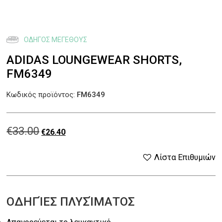
ΟΔΗΓΌΣ ΜΕΓΈΘΟΥΣ
ADIDAS LOUNGEWEAR SHORTS,
FM6349
Κωδικός προϊόντος:
FM6349
€
33.00
Original
Η
€
26.40
price
τρέχουσα
Λίστα Επιθυμιών
was:
τιμή
€33.00.
είναι:
ΟΔΗΓΊΕΣ ΠΛΥΣΊΜΑΤΟΣ