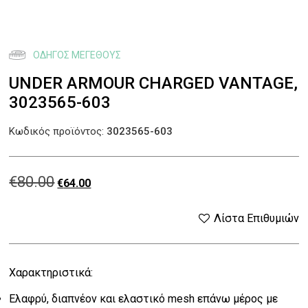
ΟΔΗΓΌΣ ΜΕΓΈΘΟΥΣ
UNDER ARMOUR CHARGED VANTAGE,
3023565-603
Κωδικός προϊόντος:
3023565-603
€
80.00
Original
Η
€
64.00
price
τρέχουσα
Λίστα Επιθυμιών
was:
τιμή
Χαρακτηριστικά:
€80.00.
είναι:
Ελαφρύ, διαπνέον και ελαστικό mesh επάνω μέρος με