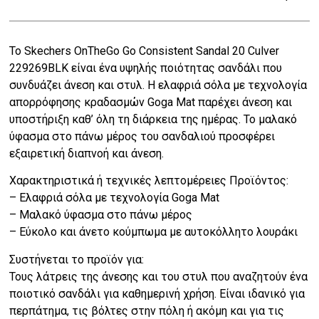
was:
τιμή
Το Skechers OnTheGo Go Consistent Sandal 20 Culver
€44.00.
είναι:
229269BLK είναι ένα υψηλής ποιότητας σανδάλι που
€35.20.
συνδυάζει άνεση και στυλ. Η ελαφριά σόλα με τεχνολογία
απορρόφησης κραδασμών Goga Mat παρέχει άνεση και
υποστήριξη καθ’ όλη τη διάρκεια της ημέρας. Το μαλακό
ύφασμα στο πάνω μέρος του σανδαλιού προσφέρει
εξαιρετική διαπνοή και άνεση.
Χαρακτηριστικά ή τεχνικές λεπτομέρειες Προϊόντος:
– Ελαφριά σόλα με τεχνολογία Goga Mat
– Μαλακό ύφασμα στο πάνω μέρος
– Εύκολο και άνετο κούμπωμα με αυτοκόλλητο λουράκι
Συστήνεται το προϊόν για:
Τους λάτρεις της άνεσης και του στυλ που αναζητούν ένα
ποιοτικό σανδάλι για καθημερινή χρήση. Είναι ιδανικό για
περπάτημα, τις βόλτες στην πόλη ή ακόμη και για τις