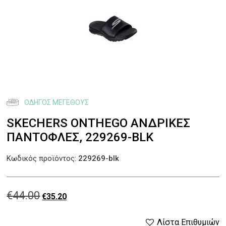
ΟΔΗΓΌΣ ΜΕΓΈΘΟΥΣ
SKECHERS ONTHEGO ΑΝΔΡΙΚΕΣ
ΠΑΝΤΟΦΛΕΣ, 229269-BLK
Κωδικός προϊόντος:
229269-blk
€
44.00
Original
Η
€
35.20
price
τρέχουσα
Λίστα Επιθυμιών