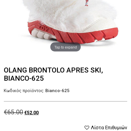
Tap to expand
OLANG BRONTOLO APRES SKI,
BIANCO-625
Κωδικός προϊόντος:
Bianco-625
€
65.00
Original
Η
€
52.00
price
τρέχουσα
Λίστα Επιθυμιών