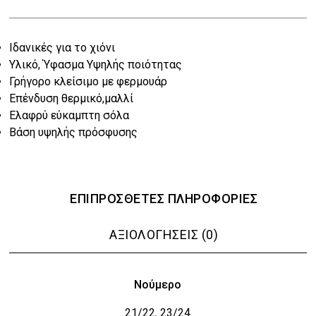
was:
τιμή
Iδανικές για το χιόνι
€65.00.
είναι:
Υλικό, Ύφασμα Yψηλής ποιότητας
€52.00.
Γρήγορο κλείσιμο με φερμουάρ
Επένδυση θερμικό,μαλλί
Ελαφρύ εύκαμπτη σόλα
Βάση υψηλής πρόσφυσης
ΕΠΙΠΡΌΣΘΕΤΕΣ ΠΛΗΡΟΦΟΡΊΕΣ
ΑΞΙΟΛΟΓΉΣΕΙΣ (0)
Νούμερο
21/22
23/24
,