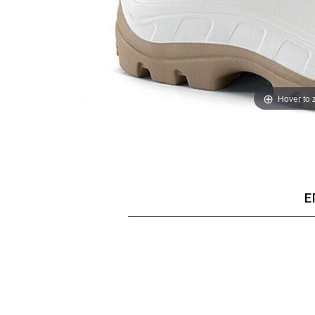
Hover to
Ε