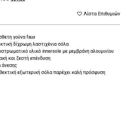
price
τρέχουσα
Λίστα Επιθυμιών
was:
τιμή
θετη γούνα faux
€80.00.
είναι:
κτική δίχρωμη λαστιχένια σόλα
€64.00.
στρωματικό υλικό innersole με μεμβράνη αλουμινίου
κή και ζεστή επένδυση
 άνεσης
θεκτική εξωτερική σόλα παρέχει καλή πρόσφυση