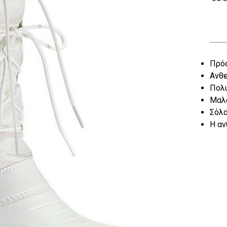
Πρόσ
Ανθε
Πολυ
Μαλα
Σόλα
Η αν