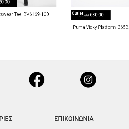
 price was: €25.00.
Η τρέχουσα τιμή είναι: €20.00.
20.00
Outlet
tswear Tee, BV6169-100
Original price was: €70.00.
Η τρέχουσα τιμή είναι: €30.00.
€
30.00
€
70.00
Puma Vicky Platform, 3652
ΡΙΕΣ
ΕΠΙΚΟΙΝΩΝΙΑ