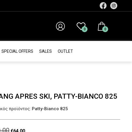
0
0
SPECIAL OFFERS
SALES
ΟUTLET
ANG APRES SKI, PATTY-BIANCO 825
κός προϊόντος:
Patty-Bianco 825
.00
Original
Η
€
64.00