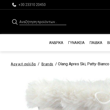
+30 23310 20450
Αναζήτηση
για:
ΑΝΔΡΙΚΆ
ΓΥΝΑΙΚΕΊΑ
ΠΑΙΔΙΚΆ
Β
/
/ Olang Apres Ski, Patty-Bianco
Αρχική σελίδα
Brands