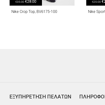
Original price was: €35.00.
Η τρέχουσα τιμή είναι: €28.00.
Original
€
28.00
€
€
35.00
€
25.00
Nike Crop Top, BV6175-100
Nike Spor
ΕΞΥΠΗΡΕΤΗΣΗ ΠΕΛΑΤΩΝ
ΠΛΗΡΟΦΟ