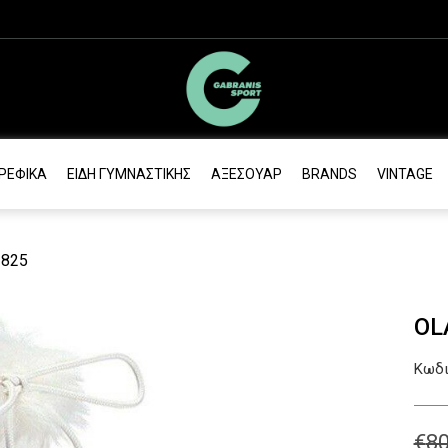
ΡΕΦΙΚΆ
ΕΊΔΗ ΓΥΜΝΑΣΤΙΚΉΣ
ΑΞΕΣΟΥΆΡ
BRANDS
VINTAGE
 825
OL
Κωδι
€
80