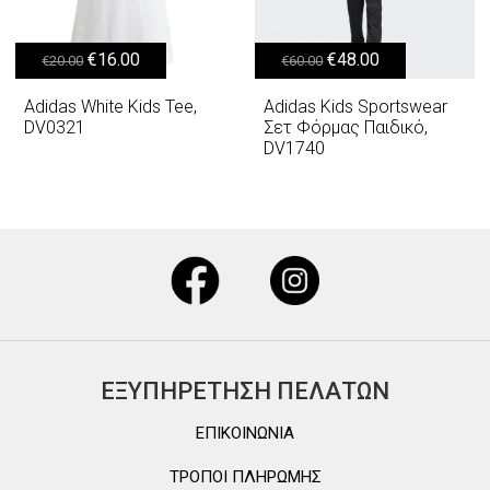
Original price was: €20.00.
Η τρέχουσα τιμή είναι: €16.00.
Original price was: €60.00.
Η τρέχουσα τιμή είναι: €48.00.
€
16.00
€
48.00
€
20.00
€
60.00
Adidas White Kids Tee,
Adidas Kids Sportswear
DV0321
Σετ Φόρμας Παιδικό,
DV1740
ΕΞΥΠΗΡΕΤΗΣΗ ΠΕΛΑΤΩΝ
ΕΠΙΚΟΙΝΩΝΙΑ
ΤΡΟΠΟΙ ΠΛΗΡΩΜΗΣ