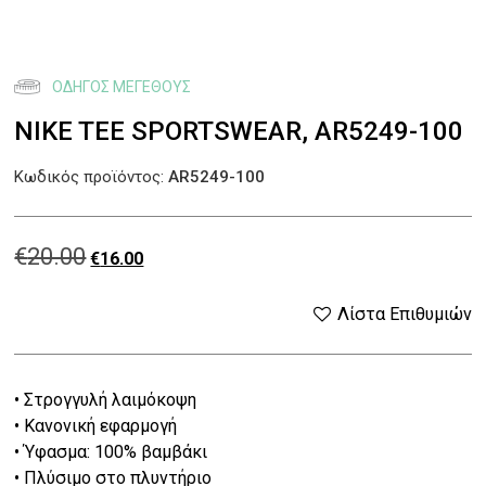
ΟΔΗΓΌΣ ΜΕΓΈΘΟΥΣ
NIKE TEE SPORTSWEAR, AR5249-100
Κωδικός προϊόντος:
AR5249-100
€
20.00
Original
Η
€
16.00
price
τρέχουσα
Λίστα Επιθυμιών
was:
τιμή
• Στρογγυλή λαιμόκοψη
€20.00.
είναι:
• Κανονική εφαρμογή
€16.00.
• Ύφασμα: 100% βαμβάκι
• Πλύσιμο στο πλυντήριο