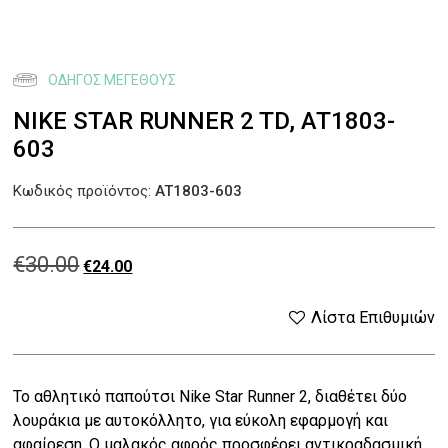
ΟΔΗΓΌΣ ΜΕΓΈΘΟΥΣ
NIKE STAR RUNNER 2 TD, AT1803-
603
Κωδικός προϊόντος:
AT1803-603
€
30.00
Original
Η
€
24.00
price
τρέχουσα
Λίστα Επιθυμιών
was:
τιμή
Το αθλητικό παπούτσι Nike Star Runner 2, διαθέτει δύο
€30.00.
είναι:
λουράκια με αυτοκόλλητο, για εύκολη εφαρμογή και
αφαίρεση. Ο μαλακός αφρός προσφέρει αντικραδασμική