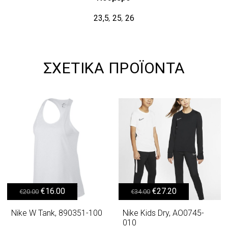
23,5
25
26
,
,
ΣΧΕΤΙΚΆ ΠΡΟΪΌΝΤΑ
Original price was: €20.00.
Η τρέχουσα τιμή είναι: €16.00.
Original price was: €34.00.
Η τρέχουσα τιμή είναι: €27.20.
€
16.00
€
27.20
€
20.00
€
34.00
Nike W Tank, 890351-100
Nike Kids Dry, AO0745-
010