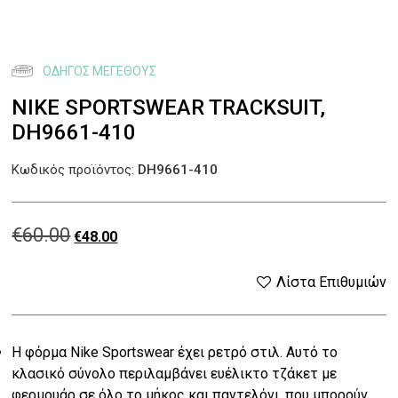
ΟΔΗΓΌΣ ΜΕΓΈΘΟΥΣ
NIKE SPORTSWEAR TRACKSUIT,
DH9661-410
Κωδικός προϊόντος:
DH9661-410
€
60.00
Original
Η
€
48.00
price
τρέχουσα
Λίστα Επιθυμιών
was:
τιμή
Η φόρμα Nike Sportswear έχει ρετρό στιλ. Αυτό το
€60.00.
είναι:
κλασικό σύνολο περιλαμβάνει ευέλικτο τζάκετ με
φερμουάρ σε όλο το μήκος και παντελόνι, που μπορούν