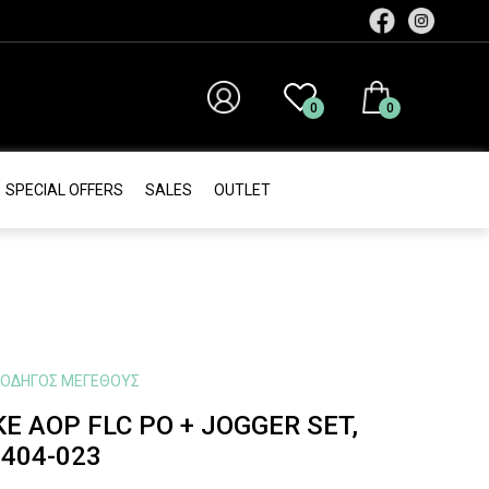
0
0
SPECIAL OFFERS
SALES
ΟUTLET
ΟΔΗΓΌΣ ΜΕΓΈΘΟΥΣ
KE AOP FLC PO + JOGGER SET,
I404-023