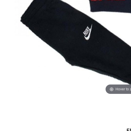
Hover to
Ε