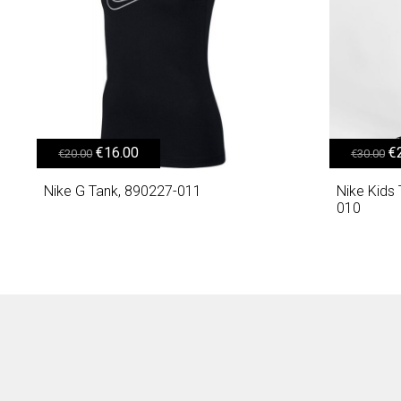
Original price was: €20.00.
Η τρέχουσα τιμή είναι: €16.00.
Original
€
16.00
€
€
20.00
€
30.00
Nike G Tank, 890227-011
Nike Kids
010