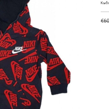
Κωδι
€
60