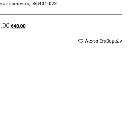
κός προϊόντος:
86I404-023
.00
Original
Η
€
48.00
price
τρέχουσα
Λίστα Επιθυμιών
was:
τιμή
€60.00.
είναι:
€48.00.