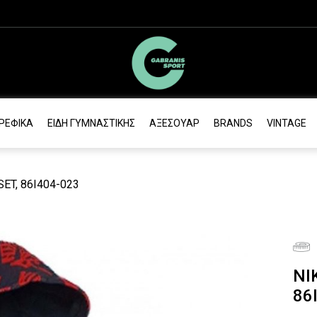
ΡΕΦΙΚΆ
ΕΊΔΗ ΓΥΜΝΑΣΤΙΚΉΣ
ΑΞΕΣΟΥΆΡ
BRANDS
VINTAGE
ET, 86I404-023
NI
86