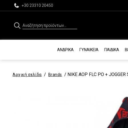
+30 23310 20450
Αναζήτηση
για:
ΑΝΔΡΙΚΆ
ΓΥΝΑΙΚΕΊΑ
ΠΑΙΔΙΚΆ
Β
/
/ NIKE AOP FLC PO + JOGGER S
Αρχική σελίδα
Brands