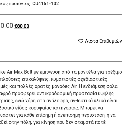
κός προϊόντος:
CU4151-102
0.00
Original
Η
€
80.00
price
τρέχουσα
Λίστα Επιθυμιών
was:
τιμή
€100.00.
είναι:
ike Air Max Bolt με έμπνευση από τα μοντέλα για τρέξιμο
€80.00.
 πλούσιες επικαλύψεις, κυματιστές σχεδιαστικές
μές και πολλές ορατές μονάδες Air. Η ενδιάμεση σόλα
αφρό προσφέρει αντικραδασμική προστασία υψηλής
ρισης, ενώ χάρη στα ανάλαφρα, ανθεκτικά υλικά είναι
βασικό είδος κορυφαίας κατηγορίας. Μπορεί να
υαστεί για κάθε επίσημη ή ανεπίσημη περίσταση, ή να
θεί στην πόλη, για κίνηση που δεν σταματά ποτέ.