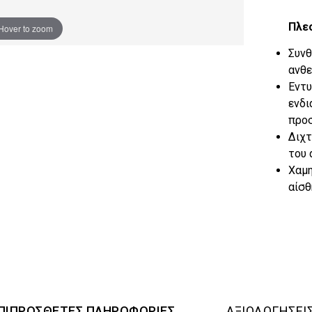
Πλε
Hover to zoom
Συνθ
ανθε
Εντυ
ενδι
προσ
Διχτ
του 
Χαμη
αίσθ
ΠΙΠΡΌΣΘΕΤΕΣ ΠΛΗΡΟΦΟΡΊΕΣ
ΑΞΙΟΛΟΓΉΣΕΙΣ