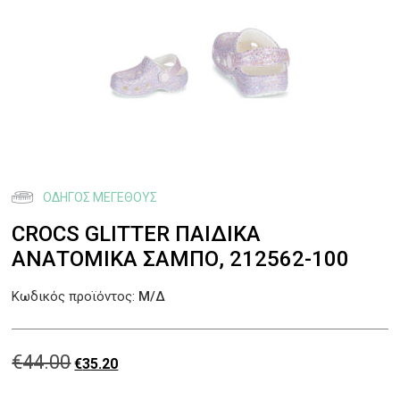
ΟΔΗΓΌΣ ΜΕΓΈΘΟΥΣ
CROCS GLITTER ΠΑΙΔΙΚΆ
ΑΝΑΤΟΜΙΚΆ ΣΑΜΠΌ, 212562-100
Κωδικός προϊόντος:
Μ/Δ
€
44.00
Original
Η
€
35.20