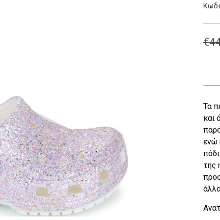
Κωδι
€
44
Τα π
και 
παρα
ενώ 
πόδι
της 
προσ
άλλα
Ανατ