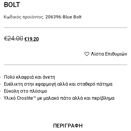
BOLT
Κωδικός προϊόντος:
206396-Blue Bolt
€
24.00
Original
Η
€
19.20
price
τρέχουσα
Λίστα Επιθυμιών
was:
τιμή
Πολύ ελαφριά και άνετη
€24.00.
είναι:
Ευέλικτη στην εφαρμογή αλλά και σταθερό πάτημα
€19.20.
Εύκολη στο πλύσιμο
Υλικό Croslite™ με μαλακό πάτο αλλά και περίβλημα
ΠΕΡΙΓΡΑΦΉ