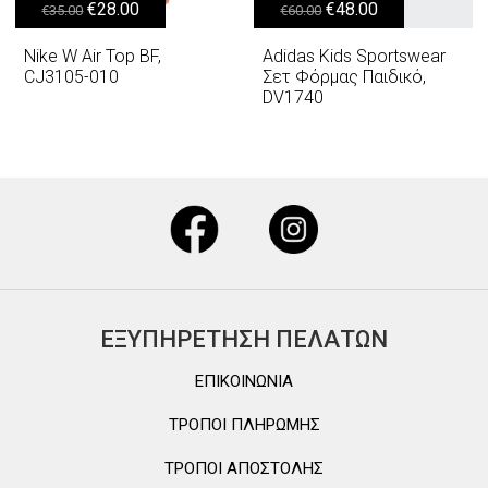
Original price was: €35.00.
Η τρέχουσα τιμή είναι: €28.00.
Original price was: €60.00.
Η τρέχουσα τιμή είναι: €48.00.
€
28.00
€
48.00
€
35.00
€
60.00
Nike W Air Top BF,
Adidas Kids Sportswear
CJ3105-010
Σετ Φόρμας Παιδικό,
DV1740
ΕΞΥΠΗΡΕΤΗΣΗ ΠΕΛΑΤΩΝ
ΕΠΙΚΟΙΝΩΝΙΑ
ΤΡΟΠΟΙ ΠΛΗΡΩΜΗΣ
ΤΡΟΠΟΙ ΑΠΟΣΤΟΛΗΣ