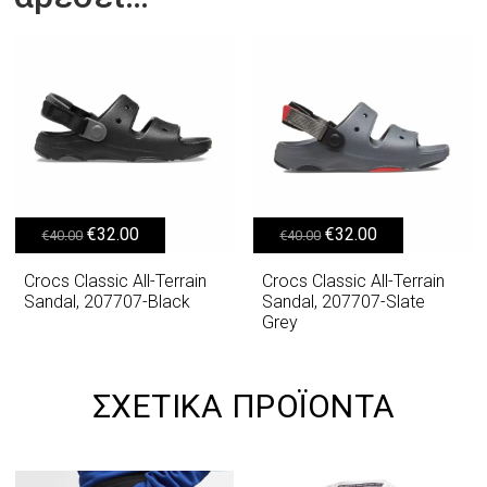
Original price was: €40.00.
Η τρέχουσα τιμή είναι: €32.00.
Original price was: €40.00.
Η τρέχουσα τιμή είναι: €32.00.
€
32.00
€
32.00
€
40.00
€
40.00
Crocs Classic All-Terrain
Crocs Classic All-Terrain
Sandal, 207707-Black
Sandal, 207707-Slate
Grey
ΣΧΕΤΙΚΆ ΠΡΟΪΌΝΤΑ