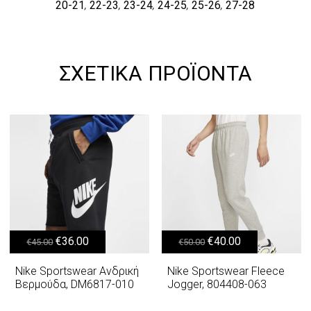
20-21
22-23
23-24
24-25
25-26
27-28
,
,
,
,
,
ΣΧΕΤΙΚΆ ΠΡΟΪΌΝΤΑ
Original price was: €45.00.
Η τρέχουσα τιμή είναι: €36.00.
Original price was: €50.00.
Η τρέχουσα τιμή είναι: €40.00.
€
36.00
€
40.00
€
45.00
€
50.00
Nike Sportswear Ανδρική
Nike Sportswear Fleece
Βερμούδα, DM6817-010
Jogger, 804408-063