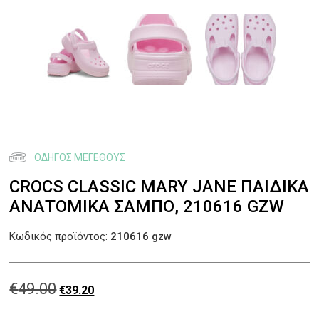
ΟΔΗΓΌΣ ΜΕΓΈΘΟΥΣ
CROCS CLASSIC MARY JANE ΠΑΙΔΙΚΆ
ΑΝΑΤΟΜΙΚΆ ΣΑΜΠΌ, 210616 GZW
Κωδικός προϊόντος:
210616 gzw
€
49.00
Original
Η
€
39.20