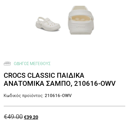
ΟΔΗΓΌΣ ΜΕΓΈΘΟΥΣ
CROCS CLASSIC ΠΑΙΔΙΚΆ
ΑΝΑΤΟΜΙΚΆ ΣΑΜΠΌ, 210616-OWV
Κωδικός προϊόντος:
210616-OWV
€
49.00
Original
Η
€
39.20