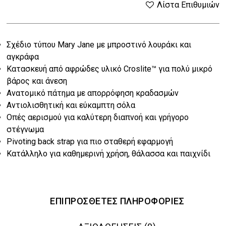
price
τρέχουσα
Λίστα Επιθυμιών
was:
τιμή
Σχέδιο τύπου Mary Jane με μπροστινό λουράκι και
€49.00.
είναι:
αγκράφα
€39.20.
Κατασκευή από αφρώδες υλικό Croslite™ για πολύ μικρό
βάρος και άνεση
Ανατομικό πάτημα με απορρόφηση κραδασμών
Αντιολισθητική και εύκαμπτη σόλα
Οπές αερισμού για καλύτερη διαπνοή και γρήγορο
στέγνωμα
Pivoting back strap για πιο σταθερή εφαρμογή
Κατάλληλο για καθημερινή χρήση, θάλασσα και παιχνίδι
ΕΠΙΠΡΌΣΘΕΤΕΣ ΠΛΗΡΟΦΟΡΊΕΣ