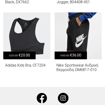
Black, DX7662
Jogger, 804408-451
Original price was: €25.00.
Η τρέχουσα τιμή είναι: €20.00.
Original price was: €45.00.
Η τρέχουσα τιμή είναι: €36.00.
€
20.00
€
36.00
€
25.00
€
45.00
Adidas Kids Bra, CF7204
Nike Sportswear Ανδρική
Βερμούδα, DM6817-010