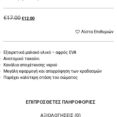
€
17.00
Original
Η
€
12.00
price
τρέχουσα
Λίστα Επιθυμιών
was:
τιμή
Εξαιρετικά μαλακό υλικό – αφρός EVA
€17.00.
είναι:
Ανατομικό τακούνι
€12.00.
Κανάλια αποχέτευσης νερού
Μεγάλη εφαρμογή και απορρόφηση των κραδασμών
Παρέχει καλύτερη στάση του σώματος
ΕΠΙΠΡΌΣΘΕΤΕΣ ΠΛΗΡΟΦΟΡΊΕΣ
ΑΞΙΟΛΟΓΉΣΕΙΣ (0)