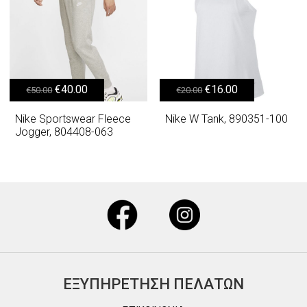
Original price was: €50.00.
Η τρέχουσα τιμή είναι: €40.00.
Original price was: €20.00.
Η τρέχουσα τιμή είναι: €16.00.
€
40.00
€
16.00
€
50.00
€
20.00
Nike Sportswear Fleece
Nike W Tank, 890351-100
Jogger, 804408-063
ΕΞΥΠΗΡΕΤΗΣΗ ΠΕΛΑΤΩΝ