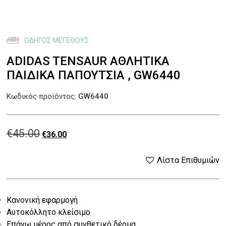
ΟΔΗΓΌΣ ΜΕΓΈΘΟΥΣ
ADIDAS TENSAUR ΑΘΛΗΤΙΚΆ
ΠΑΙΔΙΚΆ ΠΑΠΟΎΤΣΙΑ , GW6440
Κωδικός προϊόντος:
GW6440
€
45.00
Original
Η
€
36.00
price
τρέχουσα
Λίστα Επιθυμιών
was:
τιμή
Κανονική εφαρμογή
€45.00.
είναι:
Αυτοκόλλητο κλείσιμο
Επάνω μέρος από συνθετικό δέρμα