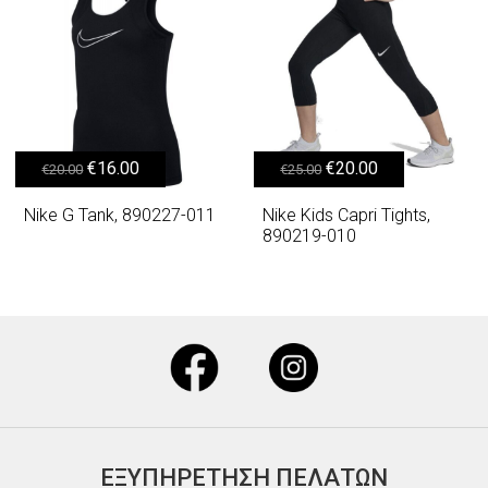
Original price was: €20.00.
Η τρέχουσα τιμή είναι: €16.00.
Original price was: €25.00.
Η τρέχουσα τιμή είναι: €20.00.
€
16.00
€
20.00
€
20.00
€
25.00
Nike G Tank, 890227-011
Nike Kids Capri Tights,
890219-010
ΕΞΥΠΗΡΕΤΗΣΗ ΠΕΛΑΤΩΝ