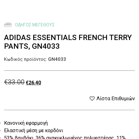
ΟΔΗΓΌΣ ΜΕΓΈΘΟΥΣ
ADIDAS ESSENTIALS FRENCH TERRY
PANTS, GN4033
Κωδικός προϊόντος:
GN4033
€
33.00
Original
Η
€
26.40
price
τρέχουσα
Λίστα Επιθυμιών
was:
τιμή
Κανονική εφαρμογή
€33.00.
είναι:
Ελαστική μέση με κορδόνι
53% βαμβάκι, 36% ανακυκλωμένος πολυεστέρας, 11%