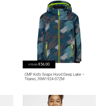
Original price was: €70.00.
Η τρέχουσα τιμή είναι: €56.00.
€
56.00
€
70.00
CMP Kid’s Snaps Hood Deep Lake –
Titanio, 39W1924-07ZM