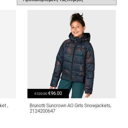
Original price was: €120.00.
Η τρέχουσα τιμή είναι: €96.00.
€
96.00
€
120.00
ket ,
Brunotti Suncrown AO Girls Snowjackets,
2124200647