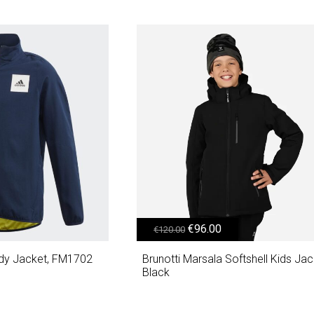
40.00.
Original price was: €120.00.
Η τρέχουσα τιμή είναι: €96.00.
€
96.00
€
120.00
ady Jacket, FM1702
Brunotti Marsala Softshell Kids Jac
Black