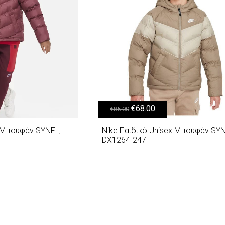
76.00.
Original price was: €85.00.
Η τρέχουσα τιμή είναι: €68.00.
€
68.00
€
85.00
x Μπουφάν SYNFL,
Nike Παιδικό Unisex Μπουφάν SYN
DX1264-247