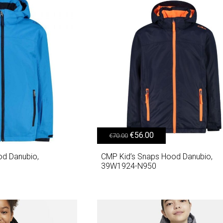
56.00.
Original price was: €70.00.
Η τρέχουσα τιμή είναι: €56.00.
€
56.00
€
70.00
od Danubio,
CMP Kid’s Snaps Hood Danubio,
39W1924-N950