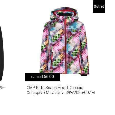
Outlet
Original price was: €70.00.
Η τρέχουσα τιμή είναι: €56.00.
€
56.00
€
70.00
25-
CMP Kid’s Snaps Hood Danubio
Χειμερινό Μπουφάν, 39W2085-00ΖΜ